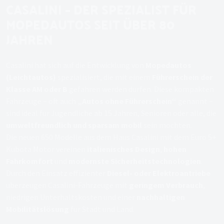
CASALINI – DER SPEZIALIST FÜR
MOPEDAUTOS SEIT ÜBER 80
JAHREN
Casalini hat sich auf die Entwicklung von
Mopedautos
(Leichtautos)
spezialisiert, die mit einem
Führerschein der
Klasse AM oder B
gefahren werden dürfen. Diese kompakten
Fahrzeuge – oft auch
„Autos ohne Führerschein“
genannt –
sind ideal für Jugendliche ab 15 Jahren, Senioren oder alle, die
umweltfreundlich und sparsam mobil
sein möchten.
Die neuen 650 Modelle aus dem Haus Casalini mit dem Euro 5+
Kubota Motor vereinen
italienisches Design
,
hohen
Fahrkomfort
und
modernste Sicherheitstechnologien
.
Durch den Einsatz effizienter
Diesel- oder Elektroantriebe
überzeugen Casalini-Fahrzeuge mit
geringem Verbrauch
,
niedrigen Unterhaltskosten und einer
nachhaltigen
Mobilitätslösung
für Stadt und Land.