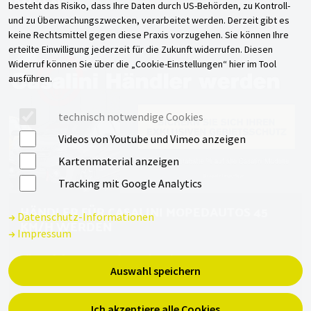
JAHREN!
besteht das Risiko, dass Ihre Daten durch US-Behörden, zu Kontroll-
und zu Überwachungszwecken, verarbeitet werden. Derzeit gibt es
keine Rechtsmittel gegen diese Praxis vorzugehen. Sie können Ihre
erteilte Einwilligung jederzeit für die Zukunft widerrufen. Diesen
Widerruf können Sie über die „Cookie-Einstellungen“ hier im Tool
ausführen.
technisch notwendige Cookies
Videos von Youtube und Vimeo anzeigen
Kartenmaterial anzeigen
Tracking mit Google Analytics
HÄNDLER FÜR CASALINI MOPEDAUTOS 45
Datenschutz-Informationen
KM/H WERDEN
Impressum
Für welche Unternehmen ist eine
Auswahl speichern
Händlerpartnerschaft interessant?
* für Automobilhändler/ Autohäuser in ländlichen
Ich akzeptiere alle Cookies