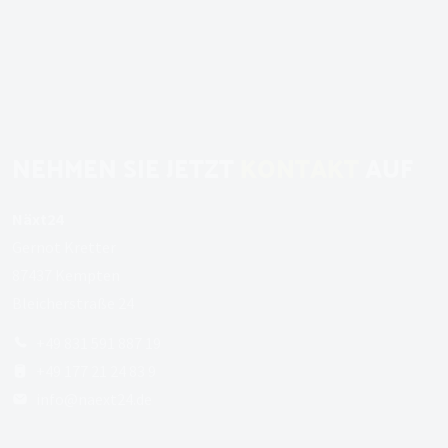
NEHMEN SIE JETZT
KONTAKT
AUF
Näxt24
Gernot Kretter
87437 Kempten
Bleicherstraße 24
+49 831 591 887 19
+49 177 21 24 83 9
info
@
naext24
.
de