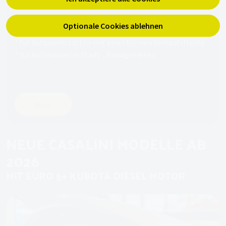
Gebieten
* für Händler im Landwirtschaftlichen Bereich
Optionale Cookies ablehnen
* für Quad-, und Moped Händler
* für Autowerkstätten mit einer kleinen Verkaufsfläche
* für Autohäuser in Stadt-, Randgebieten
Mehr
NEUE CASALINI MODELLE AB
2026
MIT EURO 5+ KUBOTA DIESEL MOTOR