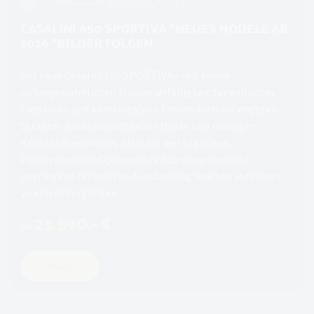
CASALINI 650 SPORTIVA *NEUES MODELL AB
2026 *BILDER FOLGEN
Der neue Casalini 650 SPORTIVA - mit seiner
außergewöhnlichen Manövrierfähigkeit für einfaches
Einparken und komfortables Fahren auch auf engsten
Straßen. Reaktionsschneller Motor und niedriger
Kraftstoffverbrauch, ideal für den täglichen
Pendlerverkehr. Optimiertes Raumangebot und
überlegene technische Ausstattung machen jede Fahrt
zu einem Vergnügen.
23.590,- €
ab
Mehr