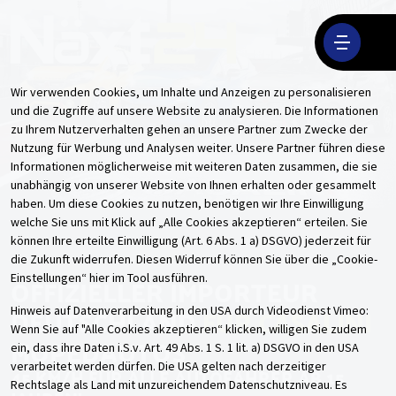
Wir verwenden Cookies, um Inhalte und Anzeigen zu personalisieren
und die Zugriffe auf unsere Website zu analysieren. Die Informationen
zu Ihrem Nutzerverhalten gehen an unsere Partner zum Zwecke der
Nutzung für Werbung und Analysen weiter. Unsere Partner führen diese
Informationen möglicherweise mit weiteren Daten zusammen, die sie
unabhängig von unserer Website von Ihnen erhalten oder gesammelt
haben. Um diese Cookies zu nutzen, benötigen wir Ihre Einwilligung
welche Sie uns mit Klick auf „Alle Cookies akzeptieren“ erteilen. Sie
können Ihre erteilte Einwilligung (Art. 6 Abs. 1 a) DSGVO) jederzeit für
die Zukunft widerrufen. Diesen Widerruf können Sie über die „Cookie-
OFFIZIELLER IMPORTEUR
Einstellungen“ hier im Tool ausführen.
DEUTSCHLAND
FÜR CASALINI
Hinweis auf Datenverarbeitung in den USA durch Videodienst Vimeo:
Wenn Sie auf "Alle Cookies akzeptieren“ klicken, willigen Sie zudem
MOPEDAUTOS
ein, dass ihre Daten i.S.v. Art. 49 Abs. 1 S. 1 lit. a) DSGVO in den USA
verarbeitet werden dürfen. Die USA gelten nach derzeitiger
45 KM/H FÜR ALLE AUTOFAHRER AB 15
Rechtslage als Land mit unzureichendem Datenschutzniveau. Es